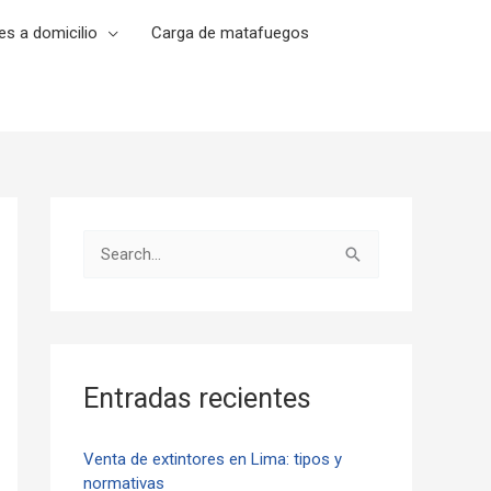
es a domicilio
Carga de matafuegos
B
u
s
c
a
Entradas recientes
r
p
Venta de extintores en Lima: tipos y
normativas
o