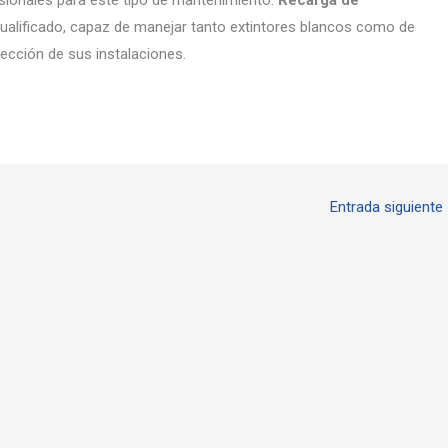
esionales para este tipo de mantenimiento.
Recarga de
ualificado, capaz de manejar tanto extintores blancos como de
tección de sus instalaciones.
Entrada siguiente