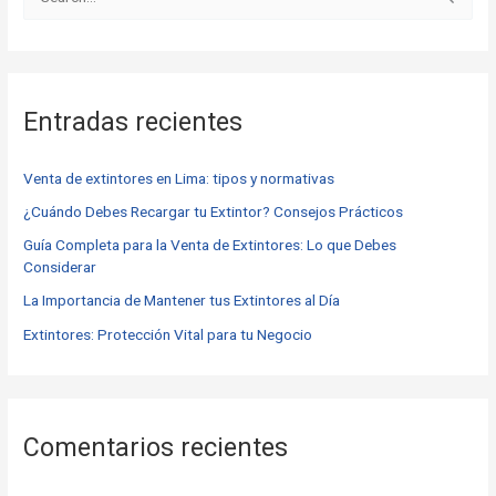
B
u
s
c
Entradas recientes
a
r
Venta de extintores en Lima: tipos y normativas
p
o
¿Cuándo Debes Recargar tu Extintor? Consejos Prácticos
r
Guía Completa para la Venta de Extintores: Lo que Debes
Considerar
:
La Importancia de Mantener tus Extintores al Día
Extintores: Protección Vital para tu Negocio
Comentarios recientes