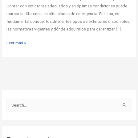
y
Contar con extintores adecuados y en óptimas condiciones puede
normativas
marcar la diferencia en situaciones de emergencia. En Lima, es
fundamental conocer los diferentes tipos de extintores disponibles,
las normativas vigentes y dónde adquirirlos para garantizar […]
Leer más »
B
u
s
c