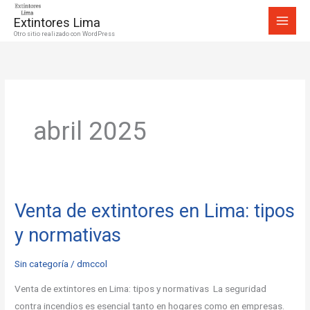
Ir
Extintores Lima
al
Otro sitio realizado con WordPress
contenido
abril 2025
Venta de extintores en Lima: tipos
Venta
de
y normativas
extintores
en
Sin categoría
/
dmccol
Lima:
Venta de extintores en Lima: tipos y normativas La seguridad
tipos
contra incendios es esencial tanto en hogares como en empresas.