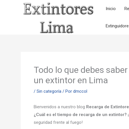
Ir
Inicio
Re
al
contenido
Extinguidor
Todo lo que debes saber 
un extintor en Lima
/
Sin categoría
/ Por
dmccol
Bienvenidos a nuestro blog
Recarga de Extintor
¿Cuál es el tiempo de recarga de un extintor?
¡
seguridad frente al fuego!