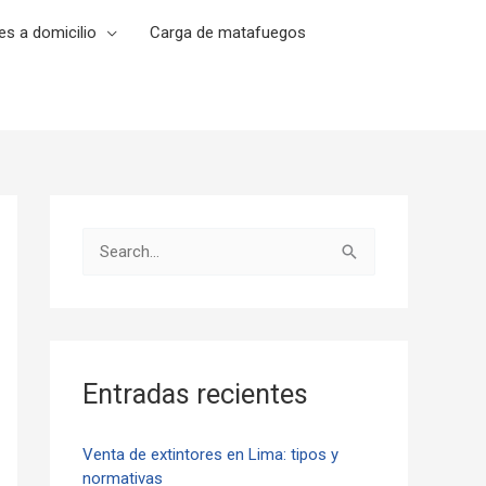
es a domicilio
Carga de matafuegos
B
u
s
c
a
Entradas recientes
r
p
Venta de extintores en Lima: tipos y
normativas
o