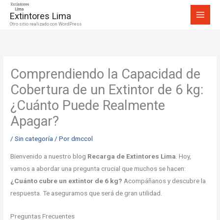
Ir
Extintores Lima
al
Otro sitio realizado con WordPress
contenido
Comprendiendo la Capacidad de
Cobertura de un Extintor de 6 kg:
¿Cuánto Puede Realmente
Apagar?
/
Sin categoría
/ Por
dmccol
Bienvenido a nuestro blog
Recarga de Extintores Lima
. Hoy,
vamos a abordar una pregunta crucial que muchos se hacen:
¿Cuánto cubre un extintor de 6 kg?
Acompáñanos y descubre la
respuesta. Te aseguramos que será de gran utilidad.
Preguntas Frecuentes