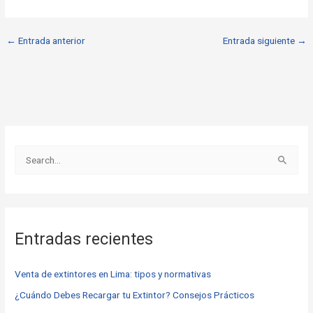
←
Entrada anterior
Entrada siguiente
→
B
u
s
c
Entradas recientes
a
r
Venta de extintores en Lima: tipos y normativas
p
o
¿Cuándo Debes Recargar tu Extintor? Consejos Prácticos