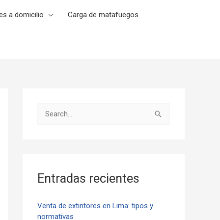
es a domicilio
Carga de matafuegos
B
u
s
c
a
Entradas recientes
r
p
Venta de extintores en Lima: tipos y
normativas
o