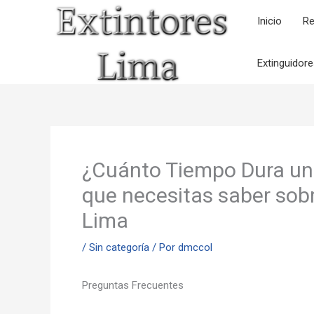
Ir
Inicio
Re
al
contenido
Extinguidor
¿Cuánto Tiempo Dura un 
que necesitas saber sobr
Lima
/
Sin categoría
/ Por
dmccol
Preguntas Frecuentes