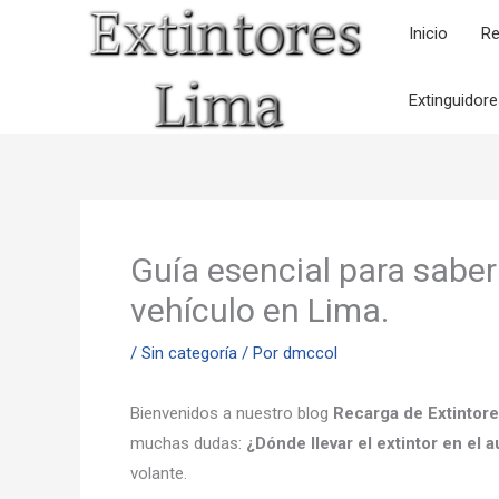
Ir
Inicio
Re
al
contenido
Extinguidor
Guía esencial para saber 
vehículo en Lima.
/
Sin categoría
/ Por
dmccol
Bienvenidos a nuestro blog
Recarga de Extintor
muchas dudas:
¿Dónde llevar el extintor en el a
volante.