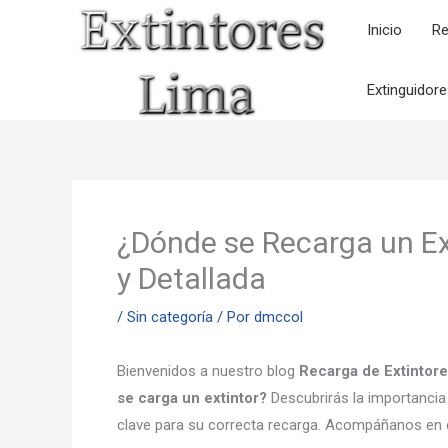
Ir
Inicio
Re
al
contenido
Extinguidor
¿Dónde se Recarga un Ex
y Detallada
/
Sin categoría
/ Por
dmccol
Bienvenidos a nuestro blog
Recarga de Extintor
se carga un extintor?
Descubrirás la importancia
clave para su correcta recarga. Acompáñanos en e