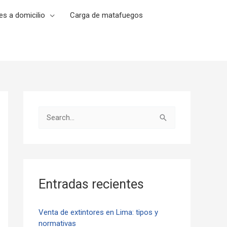
es a domicilio
Carga de matafuegos
B
u
s
c
a
Entradas recientes
r
p
Venta de extintores en Lima: tipos y
normativas
o