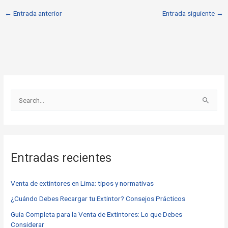
←
Entrada anterior
Entrada siguiente
→
B
u
s
c
Entradas recientes
a
r
Venta de extintores en Lima: tipos y normativas
p
o
¿Cuándo Debes Recargar tu Extintor? Consejos Prácticos
r
Guía Completa para la Venta de Extintores: Lo que Debes
Considerar
: