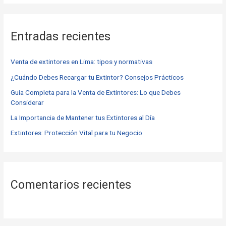
s
c
Entradas recientes
a
r
Venta de extintores en Lima: tipos y normativas
p
o
¿Cuándo Debes Recargar tu Extintor? Consejos Prácticos
r
Guía Completa para la Venta de Extintores: Lo que Debes
Considerar
:
La Importancia de Mantener tus Extintores al Día
Extintores: Protección Vital para tu Negocio
Comentarios recientes