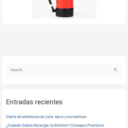
B
u
s
c
Entradas recientes
a
r
Venta de extintores en Lima: tipos y normativas
p
o
¿Cuándo Debes Recargar tu Extintor? Consejos Prácticos