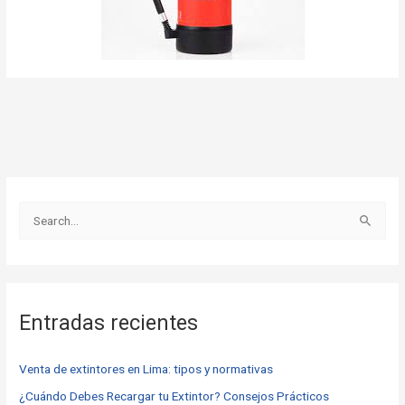
B
u
s
c
Entradas recientes
a
r
Venta de extintores en Lima: tipos y normativas
p
o
¿Cuándo Debes Recargar tu Extintor? Consejos Prácticos