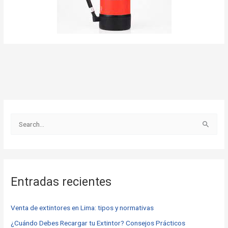
B
u
s
c
Entradas recientes
a
r
Venta de extintores en Lima: tipos y normativas
p
o
¿Cuándo Debes Recargar tu Extintor? Consejos Prácticos