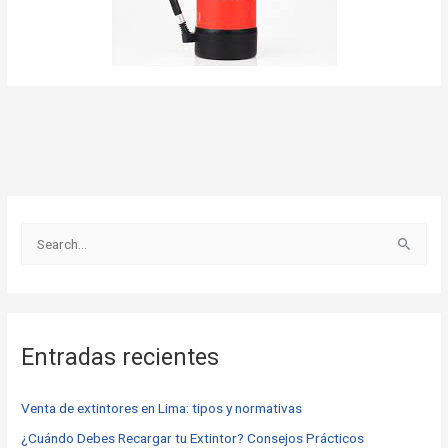
B
u
s
c
Entradas recientes
a
r
Venta de extintores en Lima: tipos y normativas
p
o
¿Cuándo Debes Recargar tu Extintor? Consejos Prácticos