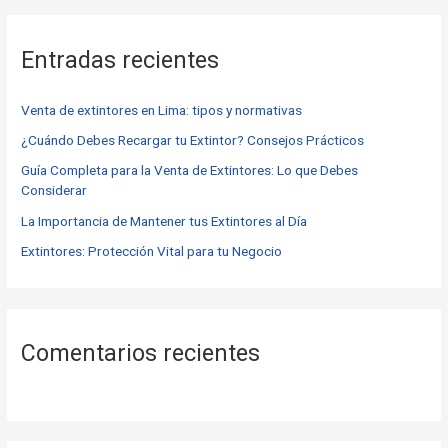
s
c
Entradas recientes
a
r
Venta de extintores en Lima: tipos y normativas
p
o
¿Cuándo Debes Recargar tu Extintor? Consejos Prácticos
r
Guía Completa para la Venta de Extintores: Lo que Debes
Considerar
:
La Importancia de Mantener tus Extintores al Día
Extintores: Protección Vital para tu Negocio
Comentarios recientes