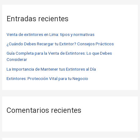
s
c
Entradas recientes
a
r
Venta de extintores en Lima: tipos y normativas
p
o
¿Cuándo Debes Recargar tu Extintor? Consejos Prácticos
r
Guía Completa para la Venta de Extintores: Lo que Debes
Considerar
:
La Importancia de Mantener tus Extintores al Día
Extintores: Protección Vital para tu Negocio
Comentarios recientes