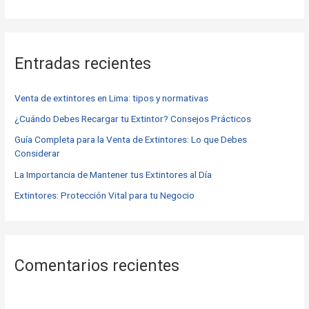
u
s
c
Entradas recientes
a
r
Venta de extintores en Lima: tipos y normativas
p
o
¿Cuándo Debes Recargar tu Extintor? Consejos Prácticos
r
Guía Completa para la Venta de Extintores: Lo que Debes
Considerar
:
La Importancia de Mantener tus Extintores al Día
Extintores: Protección Vital para tu Negocio
Comentarios recientes