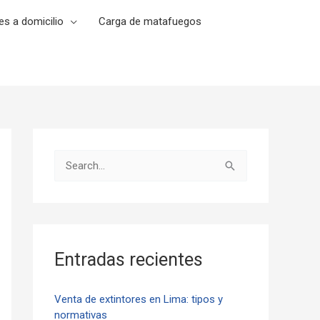
es a domicilio
Carga de matafuegos
B
u
s
c
a
Entradas recientes
r
p
Venta de extintores en Lima: tipos y
normativas
o