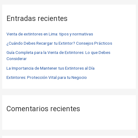
s
c
Entradas recientes
a
r
Venta de extintores en Lima: tipos y normativas
p
o
¿Cuándo Debes Recargar tu Extintor? Consejos Prácticos
r
Guía Completa para la Venta de Extintores: Lo que Debes
Considerar
:
La Importancia de Mantener tus Extintores al Día
Extintores: Protección Vital para tu Negocio
Comentarios recientes