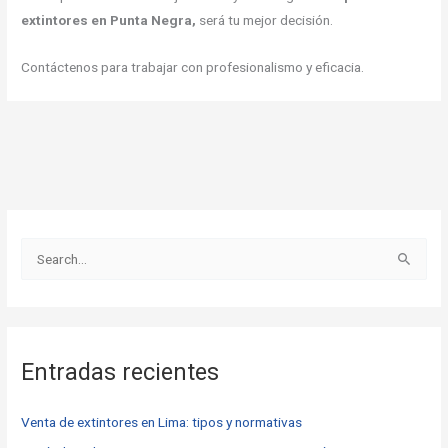
extintores en Punta Negra,
será tu mejor decisión.
Contáctenos para trabajar con profesionalismo y eficacia.
B
u
s
c
Entradas recientes
a
r
Venta de extintores en Lima: tipos y normativas
p