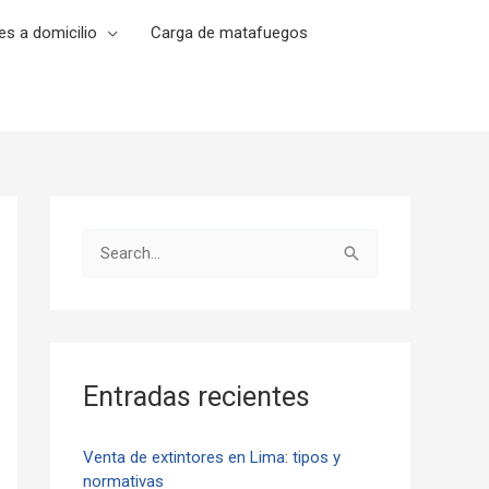
es a domicilio
Carga de matafuegos
B
u
s
c
a
Entradas recientes
r
p
Venta de extintores en Lima: tipos y
normativas
o