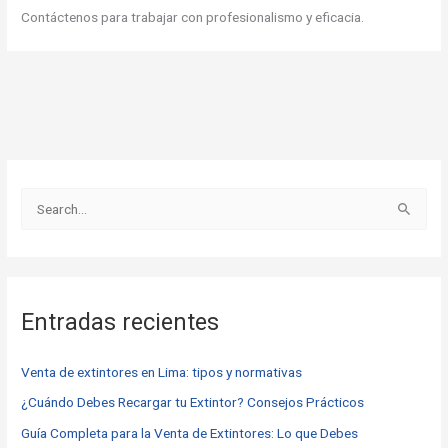
Contáctenos para trabajar con profesionalismo y eficacia.
B
u
s
c
Entradas recientes
a
r
Venta de extintores en Lima: tipos y normativas
p
o
¿Cuándo Debes Recargar tu Extintor? Consejos Prácticos
r
Guía Completa para la Venta de Extintores: Lo que Debes