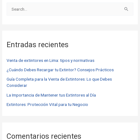
B
u
s
c
Entradas recientes
a
r
Venta de extintores en Lima: tipos y normativas
p
o
¿Cuándo Debes Recargar tu Extintor? Consejos Prácticos
r
Guía Completa para la Venta de Extintores: Lo que Debes
Considerar
:
La Importancia de Mantener tus Extintores al Día
Extintores: Protección Vital para tu Negocio
Comentarios recientes