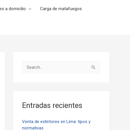
es a domicilio
Carga de matafuegos
B
u
s
c
a
Entradas recientes
r
p
Venta de extintores en Lima: tipos y
normativas
o