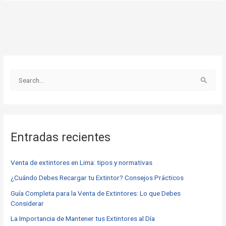
B
u
s
c
Entradas recientes
a
r
Venta de extintores en Lima: tipos y normativas
p
o
¿Cuándo Debes Recargar tu Extintor? Consejos Prácticos
r
Guía Completa para la Venta de Extintores: Lo que Debes
Considerar
:
La Importancia de Mantener tus Extintores al Día