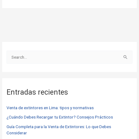
B
u
s
c
Entradas recientes
a
r
Venta de extintores en Lima: tipos y normativas
p
o
¿Cuándo Debes Recargar tu Extintor? Consejos Prácticos
r
Guía Completa para la Venta de Extintores: Lo que Debes
Considerar
: