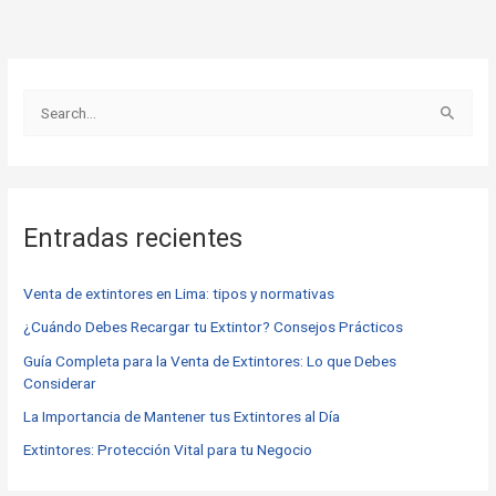
B
u
s
c
Entradas recientes
a
r
Venta de extintores en Lima: tipos y normativas
p
o
¿Cuándo Debes Recargar tu Extintor? Consejos Prácticos
r
Guía Completa para la Venta de Extintores: Lo que Debes
Considerar
:
La Importancia de Mantener tus Extintores al Día
Extintores: Protección Vital para tu Negocio