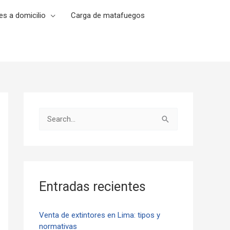
es a domicilio
Carga de matafuegos
B
u
s
c
a
Entradas recientes
r
p
Venta de extintores en Lima: tipos y
normativas
o