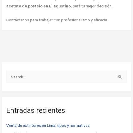
acetato de potasio en El agustino,
será tu mejor decisión.
Contáctenos para trabajar con profesionalismo y eficacia.
B
u
s
c
Entradas recientes
a
r
Venta de extintores en Lima: tipos y normativas
p