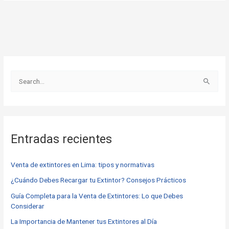
B
u
s
c
Entradas recientes
a
r
Venta de extintores en Lima: tipos y normativas
p
o
¿Cuándo Debes Recargar tu Extintor? Consejos Prácticos
r
Guía Completa para la Venta de Extintores: Lo que Debes
Considerar
:
La Importancia de Mantener tus Extintores al Día