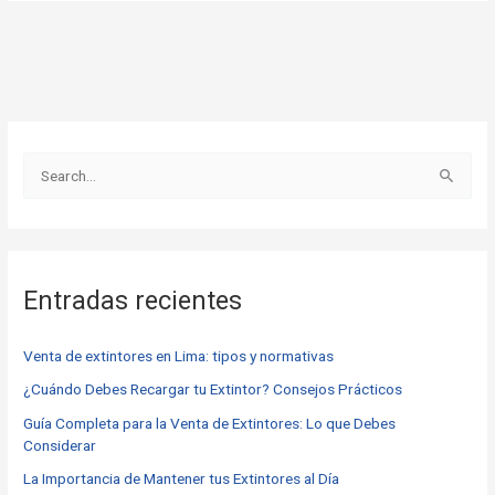
B
u
s
c
Entradas recientes
a
r
Venta de extintores en Lima: tipos y normativas
p
o
¿Cuándo Debes Recargar tu Extintor? Consejos Prácticos
r
Guía Completa para la Venta de Extintores: Lo que Debes
Considerar
:
La Importancia de Mantener tus Extintores al Día