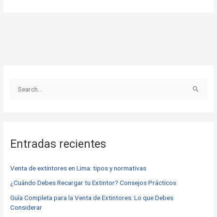
B
u
s
c
Entradas recientes
a
r
Venta de extintores en Lima: tipos y normativas
p
o
¿Cuándo Debes Recargar tu Extintor? Consejos Prácticos
r
Guía Completa para la Venta de Extintores: Lo que Debes
Considerar
: