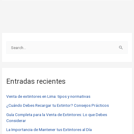
B
u
s
c
Entradas recientes
a
r
Venta de extintores en Lima: tipos y normativas
p
o
¿Cuándo Debes Recargar tu Extintor? Consejos Prácticos
r
Guía Completa para la Venta de Extintores: Lo que Debes
Considerar
:
La Importancia de Mantener tus Extintores al Día