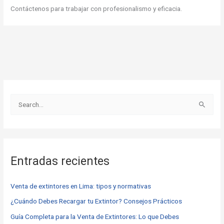
Contáctenos para trabajar con profesionalismo y eficacia.
B
u
s
c
Entradas recientes
a
r
Venta de extintores en Lima: tipos y normativas
p
o
¿Cuándo Debes Recargar tu Extintor? Consejos Prácticos
r
Guía Completa para la Venta de Extintores: Lo que Debes