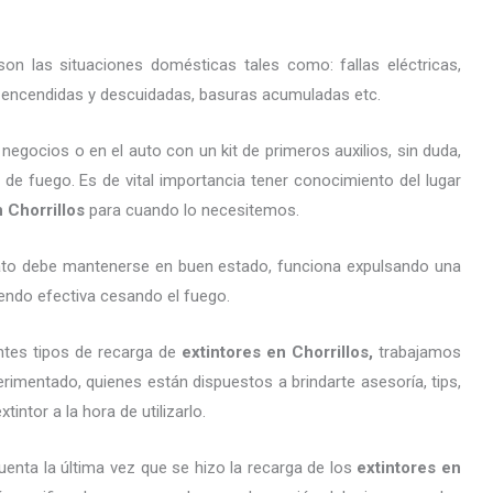
on las situaciones domésticas tales como: fallas eléctricas,
as encendidas y descuidadas, basuras acumuladas etc.
gocios o en el auto con un kit de primeros auxilios, sin duda,
 de fuego. Es de vital importancia tener conocimiento del lugar
n Chorrillos
para cuando lo necesitemos.
arato debe mantenerse en buen estado, funciona expulsando una
endo efectiva cesando el fuego.
ntes tipos de recarga de
extintores
en Chorrillos,
trabajamos
imentado, quienes están dispuestos a brindarte asesoría, tips,
ntor a la hora de utilizarlo.
uenta la última vez que se hizo la recarga de los
extintores
en