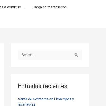
es a domicilio
Carga de matafuegos
B
u
s
c
a
Entradas recientes
r
p
Venta de extintores en Lima: tipos y
normativas
o