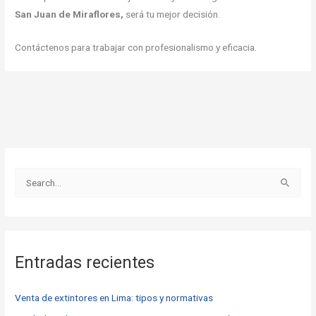
San Juan de Miraflores,
será tu mejor decisión.
Contáctenos para trabajar con profesionalismo y eficacia.
B
u
s
c
Entradas recientes
a
r
Venta de extintores en Lima: tipos y normativas
p