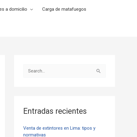
es a domicilio
Carga de matafuegos
B
u
s
c
a
Entradas recientes
r
p
Venta de extintores en Lima: tipos y
normativas
o