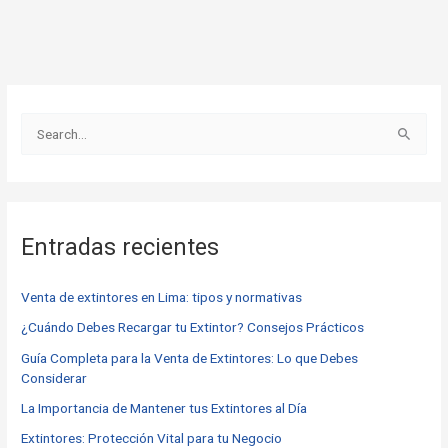
B
u
s
c
Entradas recientes
a
r
Venta de extintores en Lima: tipos y normativas
p
o
¿Cuándo Debes Recargar tu Extintor? Consejos Prácticos
r
Guía Completa para la Venta de Extintores: Lo que Debes
Considerar
:
La Importancia de Mantener tus Extintores al Día
Extintores: Protección Vital para tu Negocio