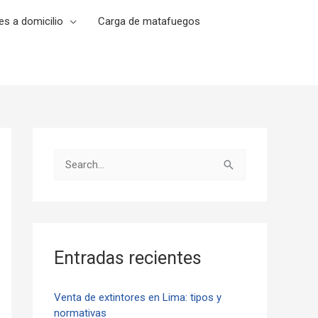
es a domicilio
Carga de matafuegos
B
u
s
c
a
Entradas recientes
r
p
Venta de extintores en Lima: tipos y
normativas
o