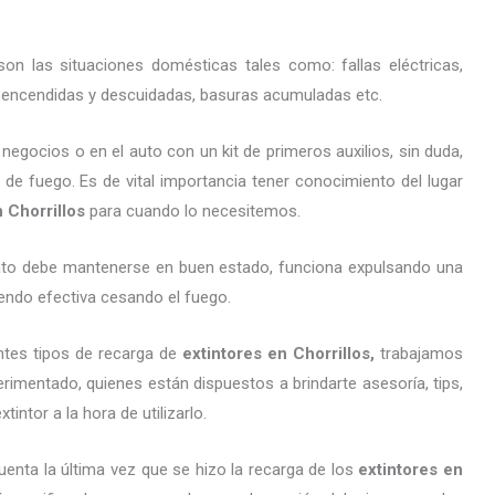
on las situaciones domésticas tales como: fallas eléctricas,
as encendidas y descuidadas, basuras acumuladas etc.
gocios o en el auto con un kit de primeros auxilios, sin duda,
 de fuego. Es de vital importancia tener conocimiento del lugar
n Chorrillos
para cuando lo necesitemos.
arato debe mantenerse en buen estado, funciona expulsando una
endo efectiva cesando el fuego.
ntes tipos de recarga de
extintores
en Chorrillos,
trabajamos
imentado, quienes están dispuestos a brindarte asesoría, tips,
ntor a la hora de utilizarlo.
uenta la última vez que se hizo la recarga de los
extintores
en