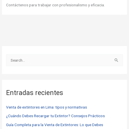
Contáctenos para trabajar con profesionalismo y eficacia.
B
u
s
c
Entradas recientes
a
r
Venta de extintores en Lima: tipos y normativas
p
o
¿Cuándo Debes Recargar tu Extintor? Consejos Prácticos
r
Guía Completa para la Venta de Extintores: Lo que Debes