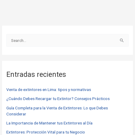
B
u
s
c
Entradas recientes
a
r
Venta de extintores en Lima: tipos y normativas
p
o
¿Cuándo Debes Recargar tu Extintor? Consejos Prácticos
r
Guía Completa para la Venta de Extintores: Lo que Debes
Considerar
:
La Importancia de Mantener tus Extintores al Día
Extintores: Protección Vital para tu Negocio