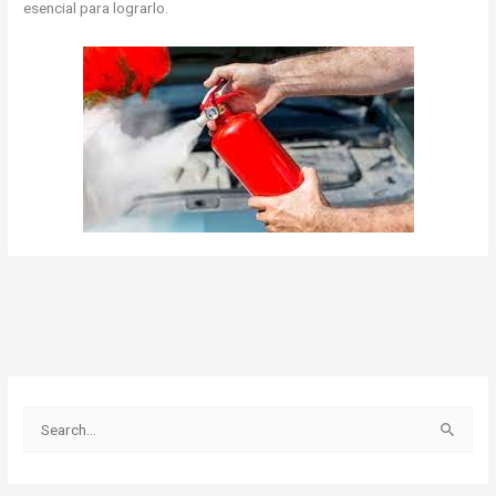
esencial para lograrlo.
B
u
s