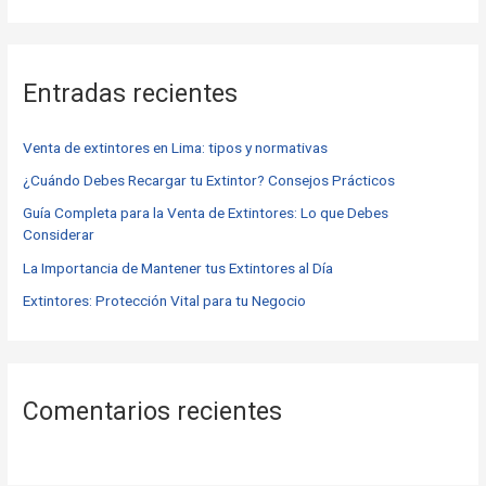
u
s
c
Entradas recientes
a
r
Venta de extintores en Lima: tipos y normativas
p
o
¿Cuándo Debes Recargar tu Extintor? Consejos Prácticos
r
Guía Completa para la Venta de Extintores: Lo que Debes
Considerar
:
La Importancia de Mantener tus Extintores al Día
Extintores: Protección Vital para tu Negocio
Comentarios recientes