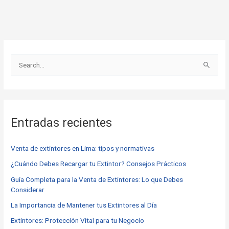
B
u
s
c
Entradas recientes
a
r
Venta de extintores en Lima: tipos y normativas
p
o
¿Cuándo Debes Recargar tu Extintor? Consejos Prácticos
r
Guía Completa para la Venta de Extintores: Lo que Debes
Considerar
:
La Importancia de Mantener tus Extintores al Día
Extintores: Protección Vital para tu Negocio