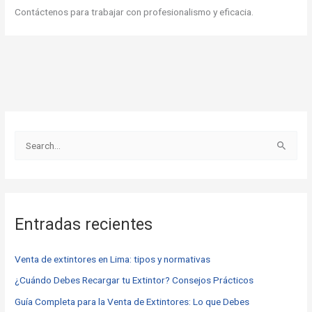
Contáctenos para trabajar con profesionalismo y eficacia.
B
u
s
c
Entradas recientes
a
r
Venta de extintores en Lima: tipos y normativas
p
o
¿Cuándo Debes Recargar tu Extintor? Consejos Prácticos
r
Guía Completa para la Venta de Extintores: Lo que Debes