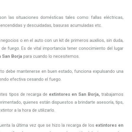
on las situaciones domésticas tales como: fallas eléctricas,
as encendidas y descuidadas, basuras acumuladas etc.
gocios o en el auto con un kit de primeros auxilios, sin duda,
 de fuego. Es de vital importancia tener conocimiento del lugar
n San Borja
para cuando lo necesitemos.
arato debe mantenerse en buen estado, funciona expulsando una
endo efectiva cesando el fuego.
ntes tipos de recarga de
extintores
en San Borja,
trabajamos
imentado, quienes están dispuestos a brindarte asesoría, tips,
ntor a la hora de utilizarlo.
uenta la última vez que se hizo la recarga de los
extintores
en