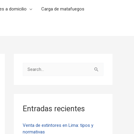
es a domicilio
Carga de matafuegos
B
u
s
c
a
Entradas recientes
r
p
Venta de extintores en Lima: tipos y
normativas
o