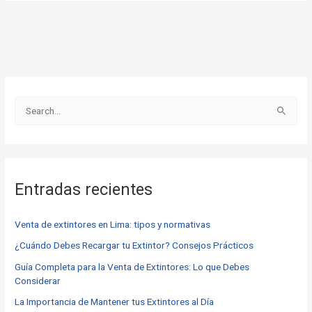
B
u
s
c
Entradas recientes
a
r
Venta de extintores en Lima: tipos y normativas
p
o
¿Cuándo Debes Recargar tu Extintor? Consejos Prácticos
r
Guía Completa para la Venta de Extintores: Lo que Debes
Considerar
:
La Importancia de Mantener tus Extintores al Día