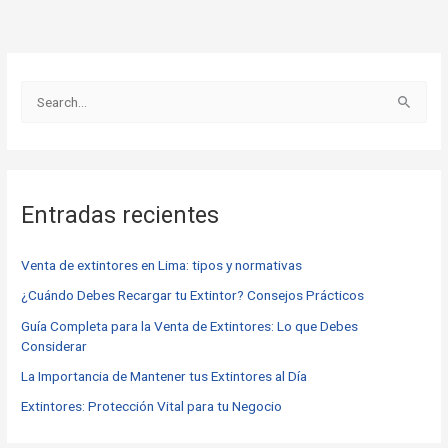
B
u
s
c
Entradas recientes
a
r
Venta de extintores en Lima: tipos y normativas
p
o
¿Cuándo Debes Recargar tu Extintor? Consejos Prácticos
r
Guía Completa para la Venta de Extintores: Lo que Debes
Considerar
:
La Importancia de Mantener tus Extintores al Día
Extintores: Protección Vital para tu Negocio