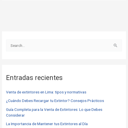
B
u
s
c
Entradas recientes
a
r
Venta de extintores en Lima: tipos y normativas
p
o
¿Cuándo Debes Recargar tu Extintor? Consejos Prácticos
r
Guía Completa para la Venta de Extintores: Lo que Debes
Considerar
:
La Importancia de Mantener tus Extintores al Día