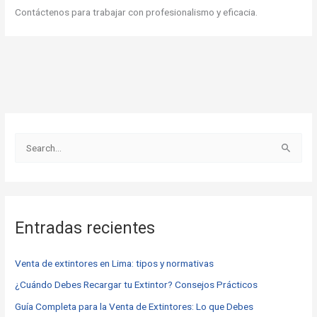
Contáctenos para trabajar con profesionalismo y eficacia.
B
u
s
c
Entradas recientes
a
r
Venta de extintores en Lima: tipos y normativas
p
o
¿Cuándo Debes Recargar tu Extintor? Consejos Prácticos
r
Guía Completa para la Venta de Extintores: Lo que Debes